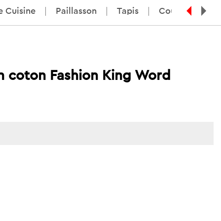
e Cuisine
Paillasson
Tapis
Coussin De Ch
en coton Fashion King Word