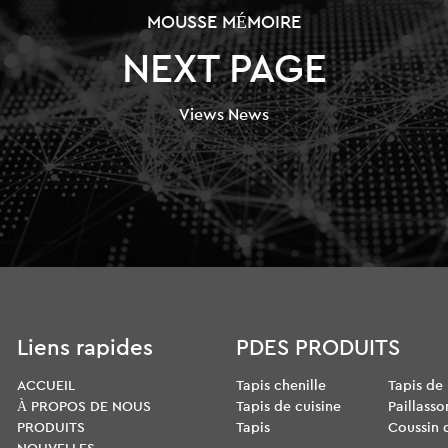
MOUSSE MÉMOIRE
NEXT PAGE
Views News
Liens rapides
PDES PRODUITS
ACCUEIL
Tapis chenille
Tapis de
À PROPOS DE NOUS
Tapis de cuisine
Paillasso
PRODUITS
Tapis
Coussin 