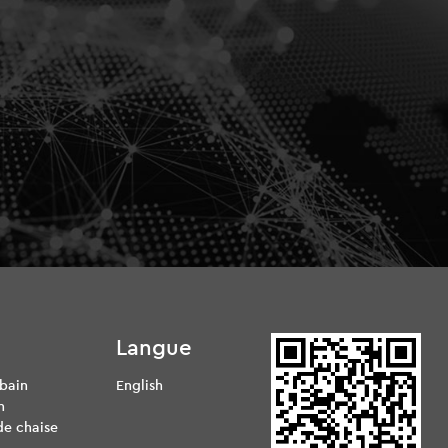
Langue
 bain
English
n
de chaise