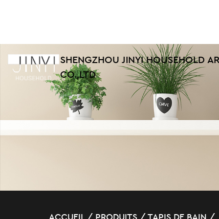
SHENGZHOU JINYI HOUSEHOLD AR
CO.,LTD
ACCUEIL
/
PRODUITS
/
TAPIS DE BAIN
/