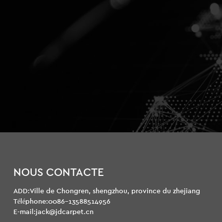
NOUS CONTACTE
ADD:Ville de Chongren, shengzhou, province du zhejiang
Téléphone:0086-13588514956
E-mail:jack@jdcarpet.cn